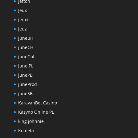
Jetton
Jeux
jeuxi
jeuz
juneBH
juneCH
juneGof
juneIPL
junePB
juneProd
juneSB
KaravanBet Casino
Kasyno Online PL
king johnnie
Kometa