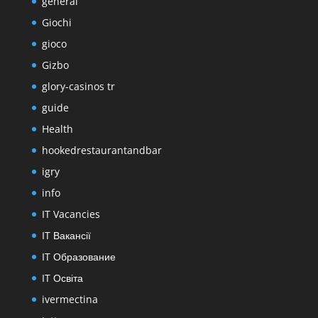
general
Giochi
gioco
Gizbo
glory-casinos tr
guide
Health
hookedrestaurantandbar
igry
info
IT Vacancies
IT Вакансії
IT Образование
IT Освіта
ivermectina