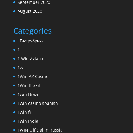
September 2020
August 2020
Categories
! Без рубрики
1
1 Win Aviator
1w
1Win AZ Casino
1Win Brasil
1win Brazil
1win casino spanish
1win fr
1win India
1WIN Official In Russia