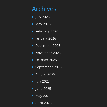
Archives
July 2026
May 2026
February 2026
January 2026
December 2025
November 2025
October 2025
September 2025
August 2025
July 2025
June 2025
May 2025
April 2025