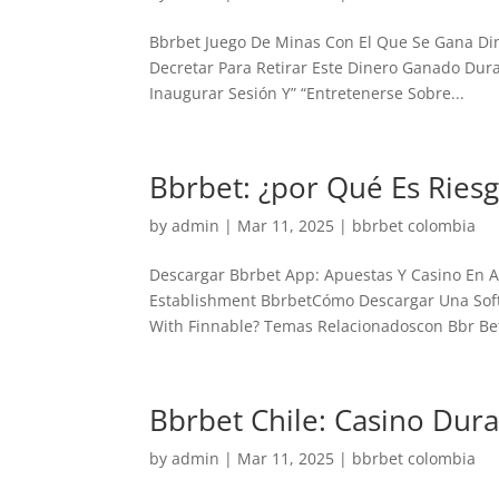
Bbrbet Juego De Minas Con El Que Se Gana Di
Decretar Para Retirar Este Dinero Ganado Dura
Inaugurar Sesión Y” “Entretenerse Sobre...
Bbrbet: ¿por Qué Es Ries
by
admin
|
Mar 11, 2025
|
bbrbet colombia
Descargar Bbrbet App: Apuestas Y Casino En A
Establishment BbrbetCómo Descargar Una Soft
With Finnable? Temas Relacionadoscon Bbr Bet
Bbrbet Chile: Casino Dur
by
admin
|
Mar 11, 2025
|
bbrbet colombia