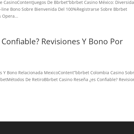
De CasinoContentJuegos De Bbrbet“bbrbet Casino México: Diversida
line Bono Sobre Bienvenida Del 100%Registrarse Sobre Bbrbet
 Opera...
 Confiable? Revisiones Y Bono Por
nes Y Bono Relacionada MexicoContent”bbrbet Colombia Casino Sob
betMétodos De RetiroBbrbet Casino Reseña ¿es Confiable? Revisio