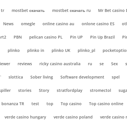
 tr
mostbet скачать
mostbet скачать ru
Mr Bet casino 
News
omegle
online casino au
onlone casino ES
ot
art2
PBN
pelican casino PL
Pin UP
Pin Up Brazil
Pi
o
plinko
plinko in
plinko UK
plinko_pl
pocketoptio
viewer
reviews
ricky casino australia
ru
se
Sex
`
slottica
Sober living
Software development
spel
spiller
stories
Story
stratfordplay
stromectol
suga
t bonanza TR
test
top
Top casino
Top casino online
ataforma Segura Y Legal Para Juegos 
public Of Colombia”
verde casino hungary
verde casino poland
verde casino