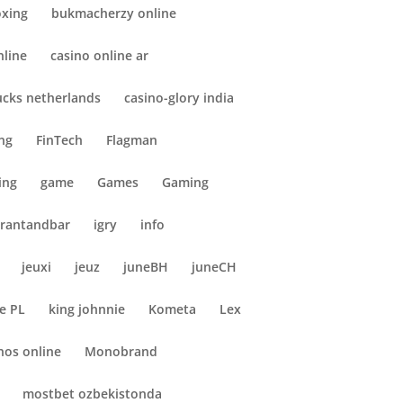
oxing
bukmacherzy online
nline
casino online ar
ucks netherlands
casino-glory india
ing
FinTech
Flagman
ing
game
Games
Gaming
rantandbar
igry
info
jeuxi
jeuz
juneBH
juneCH
e PL
king johnnie
Kometa
Lex
nos online
Monobrand
mostbet ozbekistonda