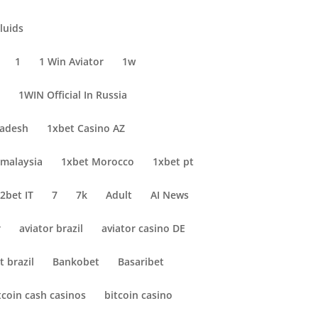
luids
1
1 Win Aviator
1w
a
1WIN Official In Russia
ladesh
1xbet Casino AZ
 malaysia
1xbet Morocco
1xbet pt
2bet IT
7
7k
Adult
AI News
r
aviator brazil
aviator casino DE
t brazil
Bankobet
Basaribet
tcoin cash casinos
bitcoin casino