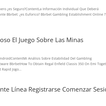
nero ¿es Seguro?ContentLa Información Individual Que Deberá
nte Bbrbet: ¿es Euforico? Bbrbet Gambling Establishment Online ?
goso El Juego Sobre Las Minas
ndroidContentMi Análisis Sobre Estabilidad Del Gambling
ware BbrbetHow To Obtain Regal Enfield Classis 350 On Emi Toge
 Rapid Jogo...
ante Línea Registrarse Comenzar Ses