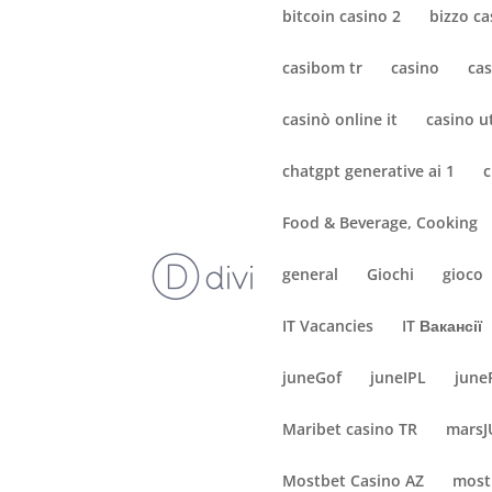
bitcoin casino 2
bizzo ca
casibom tr
casino
cas
casinò online it
casino u
chatgpt generative ai 1
c
Food & Beverage, Cooking
general
Giochi
gioco
IT Vacancies
IT Вакансії
juneGof
juneIPL
june
Maribet casino TR
mars
Mostbet Casino AZ
most