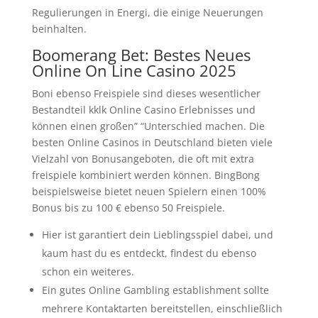
Regulierungen in Energi, die einige Neuerungen
beinhalten.
Boomerang Bet: Bestes Neues
Online On Line Casino 2025
Boni ebenso Freispiele sind dieses wesentlicher
Bestandteil kklk Online Casino Erlebnisses und
können einen großen” “Unterschied machen. Die
besten Online Casinos in Deutschland bieten viele
Vielzahl von Bonusangeboten, die oft mit extra
freispiele kombiniert werden können. BingBong
beispielsweise bietet neuen Spielern einen 100%
Bonus bis zu 100 € ebenso 50 Freispiele.
Hier ist garantiert dein Lieblingsspiel dabei, und
kaum hast du es entdeckt, findest du ebenso
schon ein weiteres.
Ein gutes Online Gambling establishment sollte
mehrere Kontaktarten bereitstellen, einschließlich