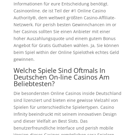
Informationen für eure Entscheidung benötigt.
Casinoonline. de ist Teil der #1 Online Casino
Authority®, dem weltweit größten Casino-Affiliate-
Netzwerk. Für perish besten Gewinnchancen im or
her Casinos sollten Sie einen Anbieter mit einer
hoher Auszahlungsquote und einem gutem Bonus
Angebot für Gratis Guthaben wählen. Ja, Sie können
beim Spiel within der Online Spielothek echtes Geld
gewinnen.
Welche Spiele Sind Oftmals In
Deutschen On-line Casinos Am
Beliebtesten?
Die besondersten Online Casinos inside Deutschland
sind lizenziert und bieten eine gewisse Vielzahl von
Spielen für unterschiedliche Spielertypen. Casino
Infinity beeindruckt mit seinem innovativen Design
und dieser Vielfalt an Best Slots. Das
benutzerfreundliche Interface und perish mobile
Version dieses Casinos ermöglichen sera Spielern,