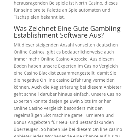
herausragenden Beispiele ist North Casino, dieses
für seine breite Palette an Spielautomaten und
Tischspielen bekannt ist.
Was Zeichnet Eine Gute Gambling
Establishment Software Aus?
Mit dieser steigenden Anzahl vonseiten deutschen
Online Casinos, gibt es bedauerlicherweise auch
immer mehr Online Casino Abzocke. Aus diesem
Boden haben unsere Experten im Casino Vergleich
eine Casino Blacklist zusammengestellt, damit Sie
die negative On line casino Erfahrung vermeiden
können. Auch die Registrierung bei diesem Anbieter
geht schnell darüber hinaus einfach. Unsere Casino
Experten konnte dasjenige Bwin Slots im or her
Online Casino Vergleich besonders mit den
regelmäßigen Slot machine game Turnieren und
Bonus Angeboten für Neu- und Bestandskunden
überzeugen. So haben Sie bei diesem On line casino
Anbieter jedes Wochenende eine Chance auf bis zu