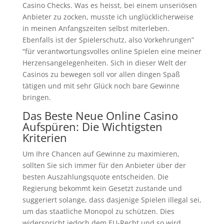
Casino Checks. Was es heisst, bei einem unseriösen
Anbieter zu zocken, musste ich unglücklicherweise
in meinen Anfangszeiten selbst miterleben.
Ebenfalls ist der Spielerschutz, also Vorkehrungen”
“für verantwortungsvolles online Spielen eine meiner
Herzensangelegenheiten. Sich in dieser Welt der
Casinos zu bewegen soll vor allen dingen Spaß
tätigen und mit sehr Glück noch bare Gewinne
bringen.
Das Beste Neue Online Casino
Aufspüren: Die Wichtigsten
Kriterien
Um Ihre Chancen auf Gewinne zu maximieren,
sollten Sie sich immer für den Anbieter über der
besten Auszahlungsquote entscheiden. Die
Regierung bekommt kein Gesetzt zustande und
suggeriert solange, dass dasjenige Spielen illegal sei,
um das staatliche Monopol zu schützen. Dies
widerspricht jedoch dem EU-Recht und so wird