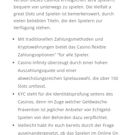
bequem von unterwegs zu spielen. Die Vielfalt a
great Slots und Spielen ist bemerkenswert, durch
vielen beliebten Titeln, die den Spielern zur
Verfügung stehen.
Mit traditionellen Zahlungsmethoden und
Kryptowährungen bietet das Casino flexible
Zahlungsoptionen” “für alle Spieler.
Casino Infinity überzeugt durch einer hohen
Auszahlungsquote und einer
abwechslungsreichen Spielauswahl, die über 150
Slots umfasst.
KYC steht für die Identitätsprüfung seitens des
Casinos, denn im Zuge welcher Geldwäsche-
Prävention ist jeglicher Anbieter von Echtgeld-
Spielen von den Behörden dazu verpflichtet.
Vielleicht habt ihr euch bereits durch der Frage
auseinandergesetzt, ob das Spielen im Online On