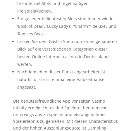
the internet Slots und regelmäßigen
Freispielaktionen.
Einige jeder beliebtesten Slots sind immer wieder
‘Book of Dead’, ‘Lucky Lady’s” “Charm™ deluxe’, und
‘Ramses Book’.
Lassen Sie dem Gastro-Shop nun einen genaueren
Blick auf die verschiedenen Kategorien dieser
besten Online Internet casinos in Deutschland
werfen.
Nachdem eben dieser Punkt abgearbeitet ist
natürlich, ist erst einmal eine Halbzeitpause
angesagt.
Die benutzerfreundliche App vonseiten Casino
Infinity ermöglicht es den Spielern, bequem von
unterwegs aus zu spielen und ein angenehmes
Spielerlebnis zu genießen. Mit diesen Characteristics
und der hohen Auszahlungsquote ist Gambling