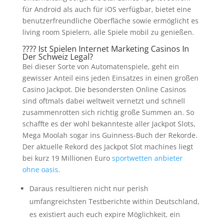
für Android als auch für iOS verfügbar, bietet eine
benutzerfreundliche Oberfläche sowie ermöglicht es
living room Spielern, alle Spiele mobil zu genießen.
???? Ist Spielen Internet Marketing Casinos In
Der Schweiz Legal?
Bei dieser Sorte von Automatenspiele, geht ein
gewisser Anteil eins jeden Einsatzes in einen großen
Casino Jackpot. Die besondersten Online Casinos
sind oftmals dabei weltweit vernetzt und schnell
zusammenrotten sich richtig große Summen an. So
schaffte es der wohl bekannteste aller Jackpot Slots,
Mega Moolah sogar ins Guinness-Buch der Rekorde.
Der aktuelle Rekord des Jackpot Slot machines liegt
bei kurz 19 Millionen Euro
sportwetten anbieter
ohne oasis
.
Daraus resultieren nicht nur perish
umfangreichsten Testberichte within Deutschland,
es existiert auch euch expire Möglichkeit, ein