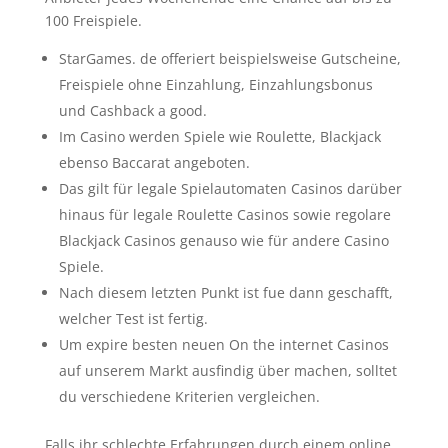
100 Freispiele.
StarGames. de offeriert beispielsweise Gutscheine,
Freispiele ohne Einzahlung, Einzahlungsbonus
und Cashback a good.
Im Casino werden Spiele wie Roulette, Blackjack
ebenso Baccarat angeboten.
Das gilt für legale Spielautomaten Casinos darüber
hinaus für legale Roulette Casinos sowie regolare
Blackjack Casinos genauso wie für andere Casino
Spiele.
Nach diesem letzten Punkt ist fue dann geschafft,
welcher Test ist fertig.
Um expire besten neuen On the internet Casinos
auf unserem Markt ausfindig über machen, solltet
du verschiedene Kriterien vergleichen.
Falls ihr schlechte Erfahrungen durch einem online