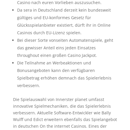
Casino nach euren Vorlieben auszusuchen.
Da sera in Deutschland derzeit kein bundesweit
gültiges und EU-konformes Gesetz für
Glücksspielanbieter existiert, dürft ihr in Online
Casinos durch EU-Lizenz spielen.
Bei dieser Sorte vonseiten Automatenspiele, geht
das gewisser Anteil eins jeden Einsatzes
throughout einen großen Casino Jackpot.
Die Teilnahme an Werbeaktionen und
Bonusangeboten kann den verfügbaren
Spielbetrag erhöhen demnach das Spielerlebnis
verbessern.
Die Spielauswahl von Innerster planet umfasst
innovative Spielmechaniken, die das Spielerlebnis
verbessern. Aktuelle Software-Entwickler wie Bally
Wulff und Edict erweitern ebenfalls das Spielangebot
in deutschen On the internet Casinos. Eines der