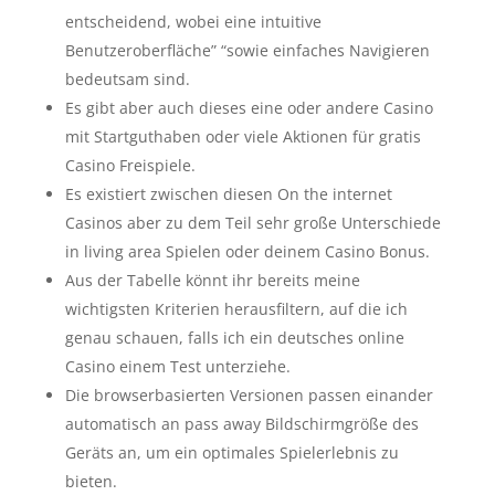
entscheidend, wobei eine intuitive
Benutzeroberfläche” “sowie einfaches Navigieren
bedeutsam sind.
Es gibt aber auch dieses eine oder andere Casino
mit Startguthaben oder viele Aktionen für gratis
Casino Freispiele.
Es existiert zwischen diesen On the internet
Casinos aber zu dem Teil sehr große Unterschiede
in living area Spielen oder deinem Casino Bonus.
Aus der Tabelle könnt ihr bereits meine
wichtigsten Kriterien herausfiltern, auf die ich
genau schauen, falls ich ein deutsches online
Casino einem Test unterziehe.
Die browserbasierten Versionen passen einander
automatisch an pass away Bildschirmgröße des
Geräts an, um ein optimales Spielerlebnis zu
bieten.