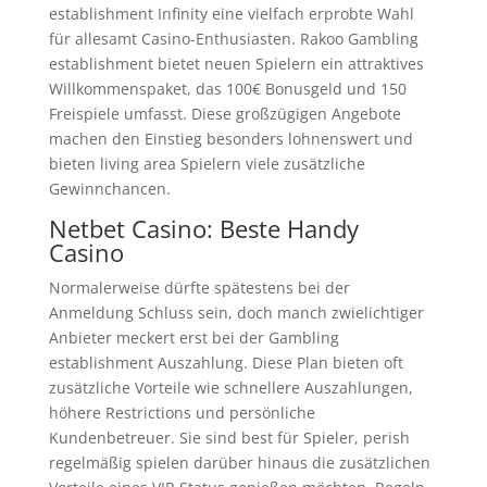
establishment Infinity eine vielfach erprobte Wahl
für allesamt Casino-Enthusiasten. Rakoo Gambling
establishment bietet neuen Spielern ein attraktives
Willkommenspaket, das 100€ Bonusgeld und 150
Freispiele umfasst. Diese großzügigen Angebote
machen den Einstieg besonders lohnenswert und
bieten living area Spielern viele zusätzliche
Gewinnchancen.
Netbet Casino: Beste Handy
Casino
Normalerweise dürfte spätestens bei der
Anmeldung Schluss sein, doch manch zwielichtiger
Anbieter meckert erst bei der Gambling
establishment Auszahlung. Diese Plan bieten oft
zusätzliche Vorteile wie schnellere Auszahlungen,
höhere Restrictions und persönliche
Kundenbetreuer. Sie sind best für Spieler, perish
regelmäßig spielen darüber hinaus die zusätzlichen