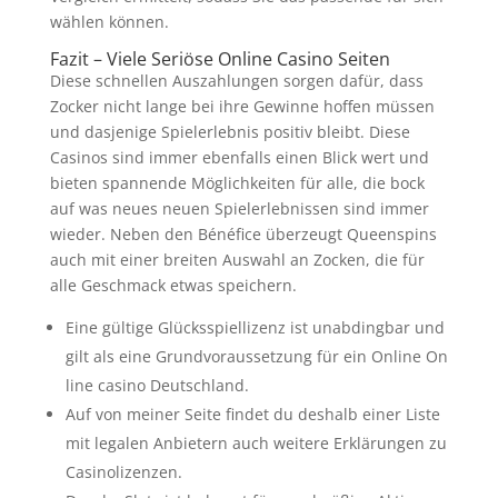
wählen können.
Fazit – Viele Seriöse Online Casino Seiten
Diese schnellen Auszahlungen sorgen dafür, dass
Zocker nicht lange bei ihre Gewinne hoffen müssen
und dasjenige Spielerlebnis positiv bleibt. Diese
Casinos sind immer ebenfalls einen Blick wert und
bieten spannende Möglichkeiten für alle, die bock
auf was neues neuen Spielerlebnissen sind immer
wieder. Neben den Bénéfice überzeugt Queenspins
auch mit einer breiten Auswahl an Zocken, die für
alle Geschmack etwas speichern.
Eine gültige Glücksspiellizenz ist unabdingbar und
gilt als eine Grundvoraussetzung für ein Online On
line casino Deutschland.
Auf von meiner Seite findet du deshalb einer Liste
mit legalen Anbietern auch weitere Erklärungen zu
Casinolizenzen.