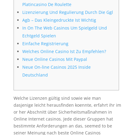
Platincasino De Roulette
Lizenzierung Und Regulierung Durch Die Ggl
Agb – Das Kleingedruckte Ist Wichtig
In On The Web Casinos Um Spielgeld Und
Echtgeld Spielen
Einfache Registrierung
Welches Online Casino Ist Zu Empfehlen?
Neue Online Casinos Mit Paypal
Neue On-line Casinos 2025 Inside
Deutschland
Welche Lizenzen gültig sind sowie wie man
dasjenige leicht herausfinden koennte, erfahrt ihr im
or her Abschnitt über Sicherheitsmaßnahmen in
Online Internet casinos. Jede dieser Gruppen hat
bestimmte Anforderungen an das, seemed to be
seiner Meinung nach beste Online Casinos