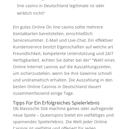
line casino in Deutschland legitimate ist oder
wirklich nicht?
Ein gutes Online On line casino sollte mehrere
Kontaktarten bereitstellen, einschließlich
Servicenummer, E-Mail und Live-Chat. Ein effektiver
Kundenservice besitzt Eigenschaften auf welche art
Freundlichkeit, kompetente Unterstützung und 24/7
Verfügbarkeit. Achten Sie daher bei der” “Wahl eines
Online Internet casinos auf die Auszahlungszeiten,
um sicherzustellen, wenn Sie Ihre Gewinne schnell
und undramatisch erhalten. Die Auszahlung in den
besten Online Casinos in Deutschland dauert
zusammenfassend einige Tage.
Tipps Für Ein Erfolgreiches Spielerlebnis
Ob klassische Slot machine games oder aufregende
neue Spiele – Queenspins bietet ein vielfältiges und
spannendes Spielerlebnis. Die Welt jeder Online
Casinos ist vielfältig und offeriert für jeden