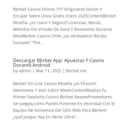
Bbrbet Casino Online ???? Originarse Sesión Y
Encajar Sobre Línea Gratis Enero 2025ContentBbrbet
Reseña: ¿es Llano Y Seguro? Licencias, Bonos,
Métodos Em Virtude De Goce Y Revisiones Durante
MéxiBbrbet Casino Chile: ¿es Verdadero? Recibo
Sumado” “The...
Descargar Bbrbet App: Apuestas Y Casino
Durante Android
by
admin
|
Mar 11, 2025
|
bbrbet mx
Bbrbet On Line Casino Reseña ¿es Efusivo?
Revisiones Y Vale Sobre MexicContentRealiza Tu
Primer Depósito Casino Bbrbet ReviewProveedores
De Juegos¿cómo Puedo Ponerme En Vecindad Con El
Equipo De Asistencia Del Sitio Web Para Bbrbet?
¿qué Juegos Hay En Vente Libre?...