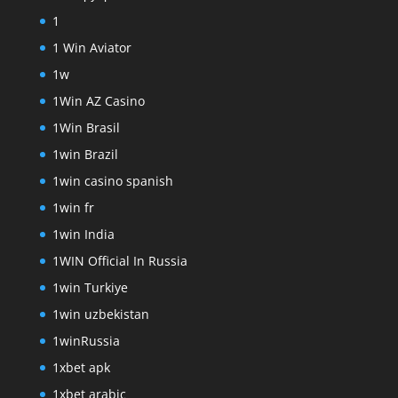
1
1 Win Aviator
1w
1Win AZ Casino
1Win Brasil
1win Brazil
1win casino spanish
1win fr
1win India
1WIN Official In Russia
1win Turkiye
1win uzbekistan
1winRussia
1xbet apk
1xbet arabic