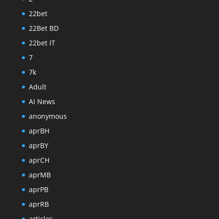
22bet
22Bet BD
22bet IT
7
7k
Adult
AI News
anonymous
aprBH
aprBY
aprCH
aprMB
aprPB
aprRB
articles