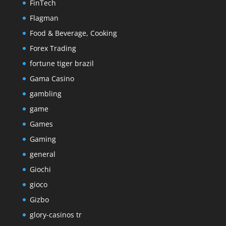
FinTech
Flagman
Food & Beverage, Cooking
Forex Trading
fortune tiger brazil
Gama Casino
gambling
game
Games
Gaming
general
Giochi
gioco
Gizbo
glory-casinos tr