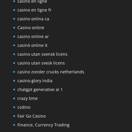
casino en ligne
casino en ligne fr
casino onlina ca
Casino online
casino online ar
casinò online it
casino utan svensk licens
casino utan svesk licens
casino zonder crucks netherlands
casino-glory india
chatgpt generative ai 1
crazy time
csdino
Fair Go Casino
Finance, Currency Trading