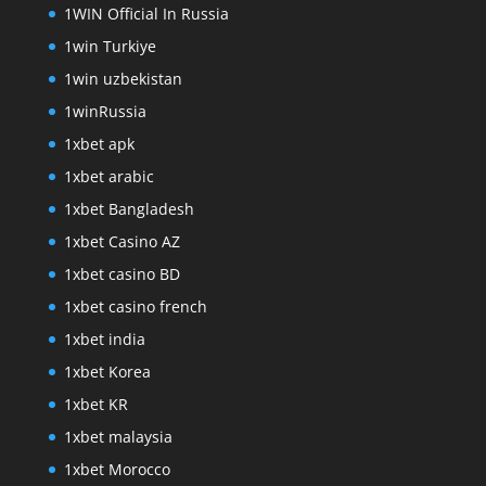
1WIN Official In Russia
1win Turkiye
1win uzbekistan
1winRussia
1xbet apk
1xbet arabic
1xbet Bangladesh
1xbet Casino AZ
1xbet casino BD
1xbet casino french
1xbet india
1xbet Korea
1xbet KR
1xbet malaysia
1xbet Morocco