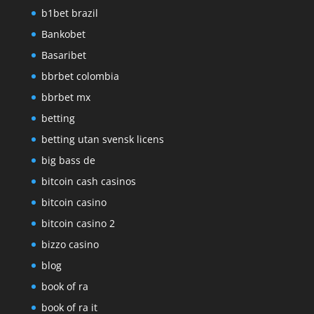
b1bet brazil
Bankobet
Basaribet
bbrbet colombia
bbrbet mx
betting
betting utan svensk licens
big bass de
bitcoin cash casinos
bitcoin casino
bitcoin casino 2
bizzo casino
blog
book of ra
book of ra it