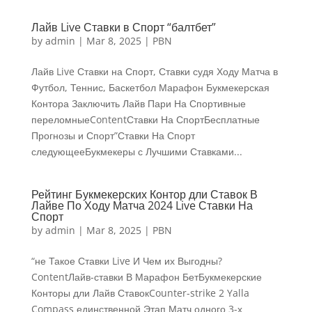
Лайв Live Ставки в Спорт “балтбет”
by
admin
|
Mar 8, 2025
|
PBN
Лайв Live Ставки на Спорт, Ставки судя Ходу Матча в
Футбол, Теннис, Баскетбол Марафон Букмекерская
Контора Заключить Лайв Пари На Спортивные
переломныеContentСтавки На СпортБесплатные
Прогнозы и Спорт”Ставки На Спорт
следующееБукмекеры с Лучшими Ставками...
Рейтинг Букмекерских Контор дли Ставок В
Лайве По Ходу Матча 2024 Live Ставки На
Спорт
by
admin
|
Mar 8, 2025
|
PBN
“не Такое Ставки Live И Чем их Выгодны?
ContentЛайв-ставки В Марафон БетБукмекерские
Конторы дли Лайв СтавокCounter-strike 2 Yalla
Compass единственной Этап Матч одного 3-х