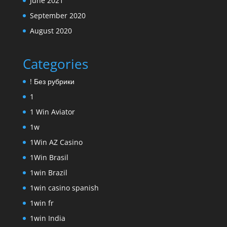
June 2021
September 2020
August 2020
Categories
! Без рубрики
1
1 Win Aviator
1w
1Win AZ Casino
1Win Brasil
1win Brazil
1win casino spanish
1win fr
1win India