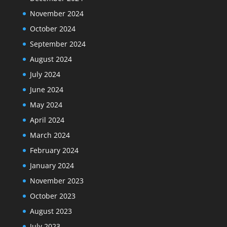
November 2024
October 2024
September 2024
August 2024
July 2024
June 2024
May 2024
April 2024
March 2024
February 2024
January 2024
November 2023
October 2023
August 2023
July 2023