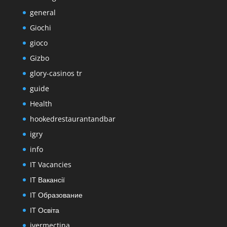
general
Giochi
gioco
Gizbo
glory-casinos tr
guide
Health
hookedrestaurantandbar
igry
info
IT Vacancies
IT Вакансії
IT Образование
IT Освіта
ivermectina