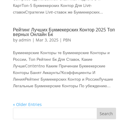
КартТоп-5 Букмекерских Контор Для Live-
ставокСтратегии Live-ставок же Букмекерских...
Рейтинг Лучших Букмекерских Контор 2025 Топ
верных Онлайн Бк
by
admin
|
Mar 3, 2025
|
PBN
Букмекерские Конторы те Букмекерские Конторы и
России, Топ Рейтинг Бк Для Ставок, Какие
ЛучшеContentпо Каким Причинам Букмекерские
Конторы Банят Аккаунты?Коэффициенты И
ЛинияРейтинг Букмекерских Контор и РоссииЛучшие
Легальные Букмекерские Конторы По убеждению...
« Older Entries
Search