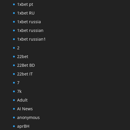
1xbet pt
1xbet RU
1xbet russia
1xbet russian
1xbet russian1
2
22bet
22Bet BD
22bet IT
7
7k
Adult
AI News
anonymous
aprBH