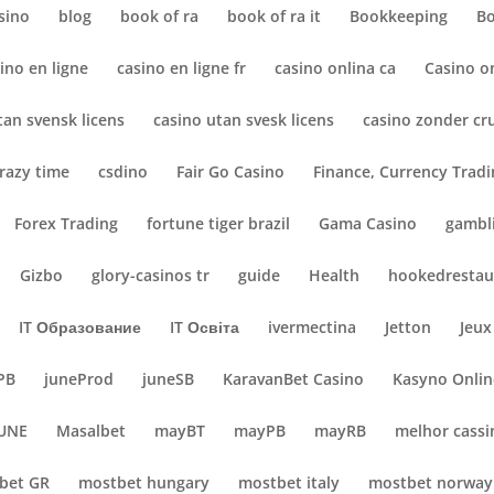
sino
blog
book of ra
book of ra it
Bookkeeping
B
ino en ligne
casino en ligne fr
casino onlina ca
Casino o
tan svensk licens
casino utan svesk licens
casino zonder cr
razy time
csdino
Fair Go Casino
Finance, Currency Trad
Forex Trading
fortune tiger brazil
Gama Casino
gambl
Gizbo
glory-casinos tr
guide
Health
hookedrestau
IT Образование
IT Освіта
ivermectina
Jetton
Jeux
PB
juneProd
juneSB
KaravanBet Casino
Kasyno Onlin
JUNE
Masalbet
mayBT
mayPB
mayRB
melhor cassi
bet GR
mostbet hungary
mostbet italy
mostbet norway