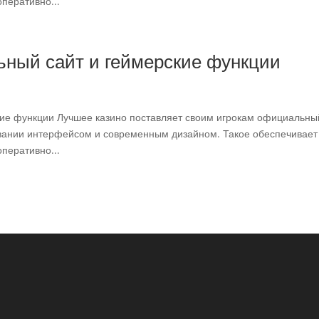
перативно...
ьный сайт и геймерские функции
кие функции Лучшее казино поставляет своим игрокам официальны
овании интерфейсом и современным дизайном. Такое обеспечивает
перативно...