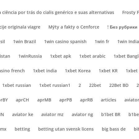
iência por trás do cialis genérico e suas alternativas
Frosty F
cije originala viagre
Mýty a fakty o Cenforce
! Без рубрики
sil
1win Brazil
1win casino spanish
1win fr
1win Indi
istan
1winRussia
1xbet apk
1xbet arabic
1xbet Bang
asino french
1xbet india
1xbet Korea
1xbet KR
1xbet
1xbet russian
1xbet russian1
2
22bet
22Bet BD
2
prBY
aprCH
aprMB
aprPB
aprRB
articles
aviato
 IN
aviator ke
aviator mz
aviator ng
b1bet BR
b1be
 mx
betting
betting utan svensk licens
big bass de
bi