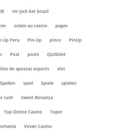
DE
mr jack bet brazil
her
ozwin au casino
pages
n Up Peru
Pin-Up
pinco
PinUp
n
Post
posts
Qizilbilet
sites de apostas esports
slot
Spellen
spiel
Spiele
spielen
r rush
Sweet Bonanza
Top Online Casino
Toper
Search
 romania
Vovan Casino