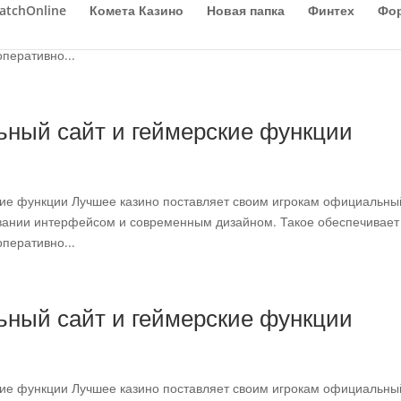
atchOnline
Комета Казино
Новая папка
Финтех
Фор
кие функции Лучшее казино поставляет своим игрокам официальны
овании интерфейсом и современным дизайном. Такое обеспечивает
перативно...
ьный сайт и геймерские функции
кие функции Лучшее казино поставляет своим игрокам официальны
овании интерфейсом и современным дизайном. Такое обеспечивает
перативно...
ьный сайт и геймерские функции
кие функции Лучшее казино поставляет своим игрокам официальны