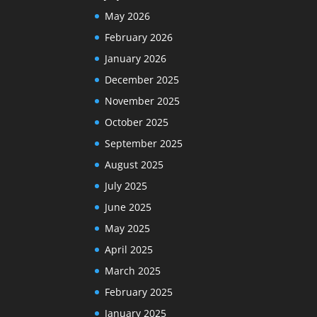
May 2026
February 2026
January 2026
December 2025
November 2025
October 2025
September 2025
August 2025
July 2025
June 2025
May 2025
April 2025
March 2025
February 2025
January 2025