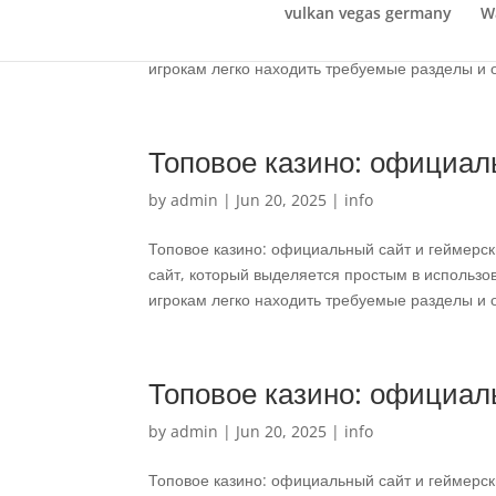
vulkan vegas germany
W
Топовое казино: официальный сайт и геймерс
сайт, который выделяется простым в использ
игрокам легко находить требуемые разделы и о
Топовое казино: официал
by
admin
|
Jun 20, 2025
|
info
Топовое казино: официальный сайт и геймерс
сайт, который выделяется простым в использ
игрокам легко находить требуемые разделы и о
Топовое казино: официал
by
admin
|
Jun 20, 2025
|
info
Топовое казино: официальный сайт и геймерс