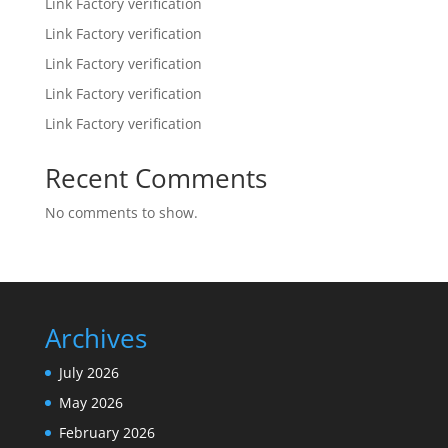
Link Factory verification
Link Factory verification
Link Factory verification
Link Factory verification
Link Factory verification
Recent Comments
No comments to show.
Archives
July 2026
May 2026
February 2026