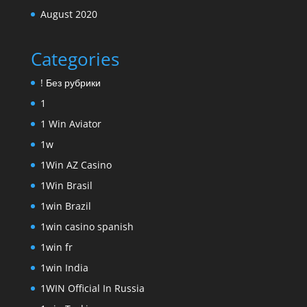
August 2020
Categories
! Без рубрики
1
1 Win Aviator
1w
1Win AZ Casino
1Win Brasil
1win Brazil
1win casino spanish
1win fr
1win India
1WIN Official In Russia