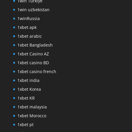
1win Turkiye
1win uzbekistan
1winRussia
1xbet apk
1xbet arabic
1xbet Bangladesh
1xbet Casino AZ
1xbet casino BD
1xbet casino french
1xbet india
1xbet Korea
1xbet KR
1xbet malaysia
1xbet Morocco
1xbet pt