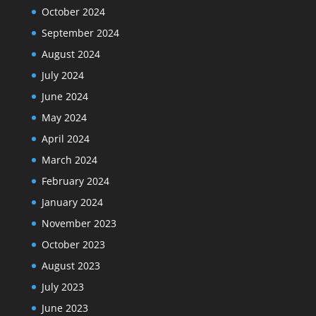
October 2024
September 2024
August 2024
July 2024
June 2024
May 2024
April 2024
March 2024
February 2024
January 2024
November 2023
October 2023
August 2023
July 2023
June 2023