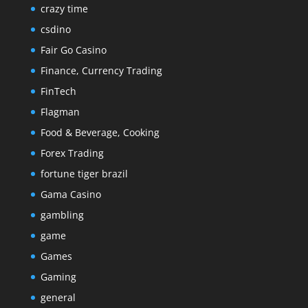
crazy time
csdino
Fair Go Casino
Finance, Currency Trading
FinTech
Flagman
Food & Beverage, Cooking
Forex Trading
fortune tiger brazil
Gama Casino
gambling
game
Games
Gaming
general