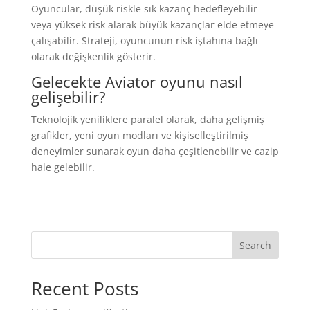
Oyuncular, düşük riskle sık kazanç hedefleyebilir
veya yüksek risk alarak büyük kazançlar elde etmeye
çalışabilir. Strateji, oyuncunun risk iştahına bağlı
olarak değişkenlik gösterir.
Gelecekte Aviator oyunu nasıl
gelişebilir?
Teknolojik yeniliklere paralel olarak, daha gelişmiş
grafikler, yeni oyun modları ve kişiselleştirilmiş
deneyimler sunarak oyun daha çeşitlenebilir ve cazip
hale gelebilir.
Search
Recent Posts