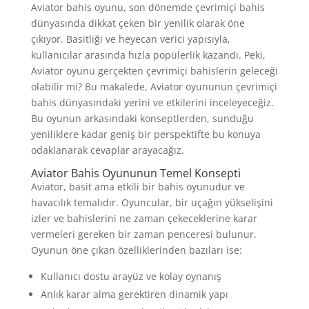
Aviator bahis oyunu, son dönemde çevrimiçi bahis
dünyasında dikkat çeken bir yenilik olarak öne
çıkıyor. Basitliği ve heyecan verici yapısıyla,
kullanıcılar arasında hızla popülerlik kazandı. Peki,
Aviator oyunu gerçekten çevrimiçi bahislerin geleceği
olabilir mi? Bu makalede, Aviator oyununun çevrimiçi
bahis dünyasındaki yerini ve etkilerini inceleyeceğiz.
Bu oyunun arkasındaki konseptlerden, sunduğu
yeniliklere kadar geniş bir perspektifte bu konuya
odaklanarak cevaplar arayacağız.
Aviator Bahis Oyununun Temel Konsepti
Aviator, basit ama etkili bir bahis oyunudur ve
havacılık temalıdır. Oyuncular, bir uçağın yükselişini
izler ve bahislerini ne zaman çekeceklerine karar
vermeleri gereken bir zaman penceresi bulunur.
Oyunun öne çıkan özelliklerinden bazıları ise:
Kullanıcı dostu arayüz ve kolay oynanış
Anlık karar alma gerektiren dinamik yapı