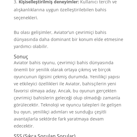
Kişiselleştirilmiş deneyimler:
Kullanıcı tercih ve
alışkanlıklarına uygun özelleştirilebilen bahis
seçenekleri.
Bu olası gelişimler, Aviator’un çevrimiçi bahis
dünyasında daha dominant bir konum elde etmesine
yardımcı olabilir.
Sonuç
Aviator bahis oyunu, çevrimiçi bahis dünyasında
önemli bir yenilik olarak ortaya çıkmış ve birçok
oyuncunun ilgisini çekmiş durumda. Yenilikçi yapısı
ve etkileyici özellikleri ile Aviator, bahisçilerin yeni
favorisi olmaya aday. Ancak, bu oyunun gerçekten
çevrimiçi bahislerin geleceği olup olmadığı zamanla
görülecektir. Teknoloji ve oyuncu talepleri ile gelişen
bu oyun, yenilikçi adımları ve sunduğu çeşitli
avantajlarla sektörde fark yaratmaya devam
edecektir.
SSS (Sıkça Sorulan Sorular)