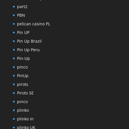
part2
PBN
pelican casino PL
Pin UP
Pin Up Brazil
Pin Up Peru
Pin-Up
pinco
PinUp
pirots
Pirots SE
pınco
plinko
plinko in
plinko UK