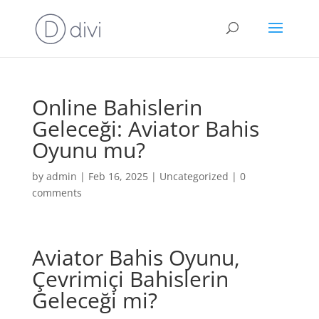
Online Bahislerin
Geleceği: Aviator Bahis
Oyunu mu?
by
admin
|
Feb 16, 2025
|
Uncategorized
|
0
comments
Aviator Bahis Oyunu,
Çevrimiçi Bahislerin
Geleceği mi?