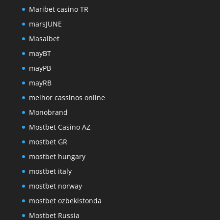
Maribet casino TR
marsJUNE
Masalbet
mayBT
mayPB
mayRB
melhor cassinos online
Monobrand
Mostbet Casino AZ
mostbet GR
mostbet hungary
mostbet italy
mostbet norway
mostbet ozbekistonda
Mostbet Russia