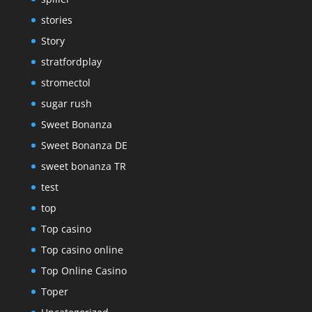
stories
Story
stratfordplay
stromectol
sugar rush
Sweet Bonanza
Sweet Bonanza DE
sweet bonanza TR
test
top
Top casino
Top casino online
Top Online Casino
Toper