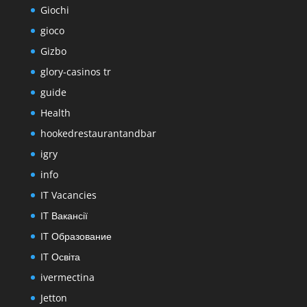
Giochi
gioco
Gizbo
glory-casinos tr
guide
Health
hookedrestaurantandbar
igry
info
IT Vacancies
IT Вакансії
IT Образование
IT Освіта
ivermectina
Jetton