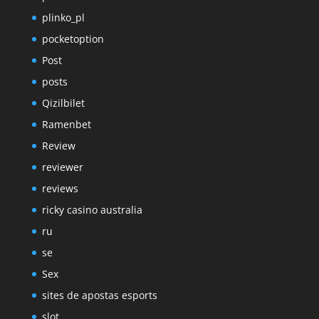
plinko_pl
pocketoption
Post
posts
Qizilbilet
Ramenbet
Review
reviewer
reviews
ricky casino australia
ru
se
Sex
sites de apostas esports
slot