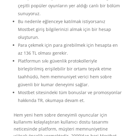
çeşitli popüler oyunların yer aldığı canlı bir bölüm
sunuyoruz.
Bu nedenle eğlenceye katılmak istiyorsanız
Mostbet giriş bilgilerinizi almak için bir hesap
oluşturun.
Para çekmek için para girebilmek için hesapta en
az 136 TL olması gerekir.
Platformun sıkı güvenlik protokolleriyle
birleştirilmiş erişilebilir bir ortamı teşvik etme
taahhüdü, hem memnuniyet verici hem sobre
güvenli bir kumar deneyimi sağlar.
Mostbet sitesindeki tüm bonuslar ve promosyonlar
hakkında TR, okumaya devam et.
Hem yeni hem sobre deneyimli oyuncular için
kullanımı kolaylaştıran kullanıcı dostu tasarımı
neticesinde platform, müşteri memnuniyetine
yüksek öncelik vermektedir. 2009’dan beri Mostbet