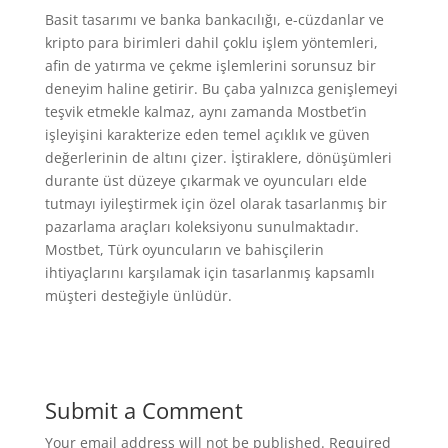
Basit tasarımı ve banka bankacılığı, e-cüzdanlar ve
kripto para birimleri dahil çoklu işlem yöntemleri,
afin de yatırma ve çekme işlemlerini sorunsuz bir
deneyim haline getirir. Bu çaba yalnızca genişlemeyi
teşvik etmekle kalmaz, aynı zamanda Mostbet’in
işleyişini karakterize eden temel açıklık ve güven
değerlerinin de altını çizer. İştiraklere, dönüşümleri
durante üst düzeye çıkarmak ve oyuncuları elde
tutmayı iyileştirmek için özel olarak tasarlanmış bir
pazarlama araçları koleksiyonu sunulmaktadır.
Mostbet, Türk oyuncuların ve bahisçilerin
ihtiyaçlarını karşılamak için tasarlanmış kapsamlı
müşteri desteğiyle ünlüdür.
Submit a Comment
Your email address will not be published.
Required