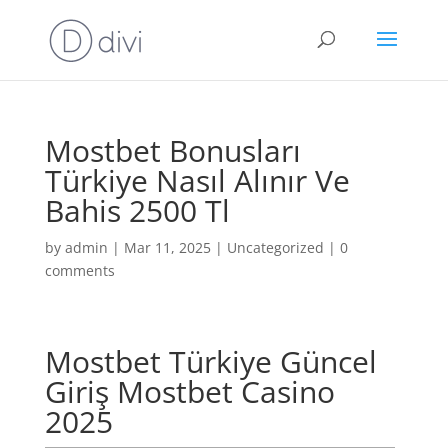
Mostbet Bonusları
Türkiye Nasıl Alınır Ve
Bahis 2500 Tl
by
admin
|
Mar 11, 2025
|
Uncategorized
|
0
comments
Mostbet Türkiye Güncel
Giriş Mostbet Casino
2025