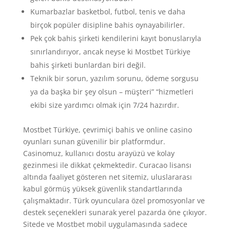
Kumarbazlar basketbol, futbol, tenis ve daha
birçok popüler disipline bahis oynayabilirler.
Pek çok bahis şirketi kendilerini kayıt bonuslarıyla
sınırlandırıyor, ancak neyse ki Mostbet Türkiye
bahis şirketi bunlardan biri değil.
Teknik bir sorun, yazılım sorunu, ödeme sorgusu
ya da başka bir şey olsun – müşteri” “hizmetleri
ekibi size yardımcı olmak için 7/24 hazırdır.
Mostbet Türkiye, çevrimiçi bahis ve online casino
oyunları sunan güvenilir bir platformdur.
Casinomuz, kullanıcı dostu arayüzü ve kolay
gezinmesi ile dikkat çekmektedir. Curacao lisansı
altında faaliyet gösteren net sitemiz, uluslararası
kabul görmüş yüksek güvenlik standartlarında
çalışmaktadır. Türk oyunculara özel promosyonlar ve
destek seçenekleri sunarak yerel pazarda öne çıkıyor.
Sitede ve Mostbet mobil uygulamasında sadece