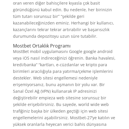
oran veren diğer bahisçilere kıyasla çok basit
göründüğünü kabul edin. Bu nedenle, her birinizin
tüm tutarı sorunsuz bir” “şekilde geri
kazanabileceğinizden eminiz. Herhangi bir kullanıcı,
kazançlarını tekrar tekrar artırabilir ve başarısızlık
durumunda depozitoyu uzun süre tutabilir.
Mostbet Ortaklık Programı
MostBet mobil uygulamasını Google google android
veya iOS nasıl indireceğinizi öğrenin. Banka havalesi,
kredi/banka” “kartları, e-cüzdanlar ve kripto para
birimleri aracılığıyla para yatırma/çekme işlemlerini
destekler. Web sitesi engellemesi nedeniyle
erişemiyorsanız, bunu aşmanın bir yolu var. Bir
Sanal Özel Ağ (VPN) kullanarak IP adresinizi
değiştirebilir empieza web sitesine sorunsuz bir
şekilde erişebilirsiniz. Bu sayede, world wide web
trafiğiniz başka bir ülkeden geçtiği için web sitesi
engellemelerini aşabilirsiniz. Mostbet-27’ye katılın ve
yüksek oranlarla heyecan verici bahis dünyasına