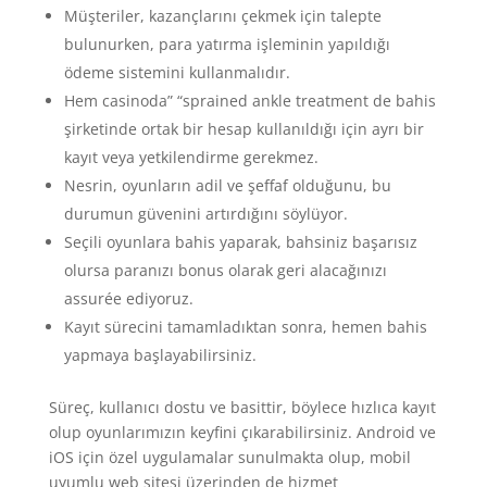
Müşteriler, kazançlarını çekmek için talepte
bulunurken, para yatırma işleminin yapıldığı
ödeme sistemini kullanmalıdır.
Hem casinoda” “sprained ankle treatment de bahis
şirketinde ortak bir hesap kullanıldığı için ayrı bir
kayıt veya yetkilendirme gerekmez.
Nesrin, oyunların adil ve şeffaf olduğunu, bu
durumun güvenini artırdığını söylüyor.
Seçili oyunlara bahis yaparak, bahsiniz başarısız
olursa paranızı bonus olarak geri alacağınızı
assurée ediyoruz.
Kayıt sürecini tamamladıktan sonra, hemen bahis
yapmaya başlayabilirsiniz.
Süreç, kullanıcı dostu ve basittir, böylece hızlıca kayıt
olup oyunlarımızın keyfini çıkarabilirsiniz. Android ve
iOS için özel uygulamalar sunulmakta olup, mobil
uyumlu web sitesi üzerinden de hizmet