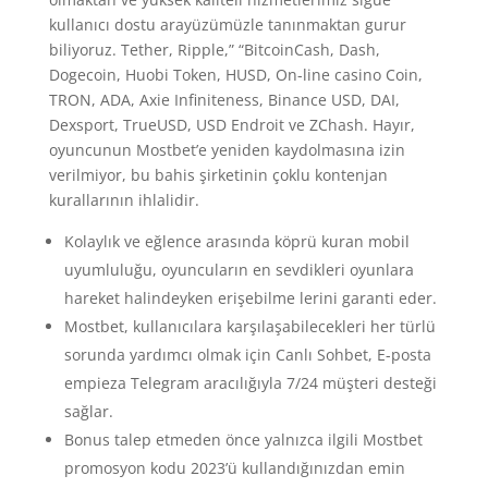
kullanıcı dostu arayüzümüzle tanınmaktan gurur
biliyoruz. Tether, Ripple,” “BitcoinCash, Dash,
Dogecoin, Huobi Token, HUSD, On-line casino Coin,
TRON, ADA, Axie Infiniteness, Binance USD, DAI,
Dexsport, TrueUSD, USD Endroit ve ZChash. Hayır,
oyuncunun Mostbet’e yeniden kaydolmasına izin
verilmiyor, bu bahis şirketinin çoklu kontenjan
kurallarının ihlalidir.
Kolaylık ve eğlence arasında köprü kuran mobil
uyumluluğu, oyuncuların en sevdikleri oyunlara
hareket halindeyken erişebilme lerini garanti eder.
Mostbet, kullanıcılara karşılaşabilecekleri her türlü
sorunda yardımcı olmak için Canlı Sohbet, E-posta
empieza Telegram aracılığıyla 7/24 müşteri desteği
sağlar.
Bonus talep etmeden önce yalnızca ilgili Mostbet
promosyon kodu 2023’ü kullandığınızdan emin