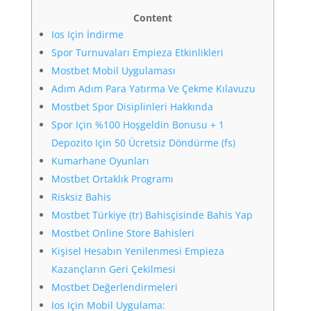
Content
Ios Için İndirme
Spor Turnuvaları Empieza Etkinlikleri
Mostbet Mobil Uygulaması
Adım Adım Para Yatırma Ve Çekme Kılavuzu
Mostbet Spor Disiplinleri Hakkında
Spor Için %100 Hoşgeldin Bonusu + 1
Depozito Için 50 Ücretsiz Döndürme (fs)
Kumarhane Oyunları
Mostbet Ortaklık Programı
Risksiz Bahis
Mostbet Türkiye (tr) Bahisçisinde Bahis Yap
Mostbet Online Store Bahisleri
Kişisel Hesabın Yenilenmesi Empieza
Kazançların Geri Çekilmesi
Mostbet Değerlendirmeleri
Ios Için Mobil Uygulama: