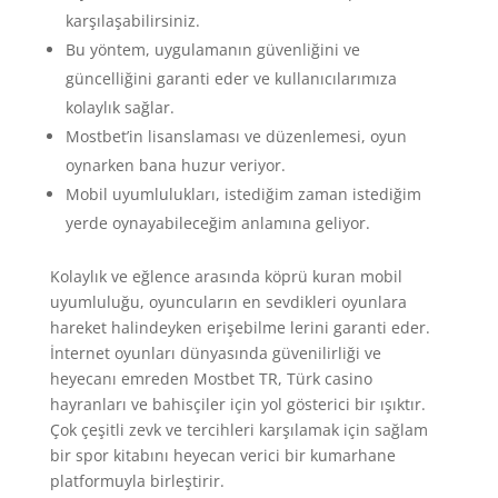
karşılaşabilirsiniz.
Bu yöntem, uygulamanın güvenliğini ve
güncelliğini garanti eder ve kullanıcılarımıza
kolaylık sağlar.
Mostbet’in lisanslaması ve düzenlemesi, oyun
oynarken bana huzur veriyor.
Mobil uyumlulukları, istediğim zaman istediğim
yerde oynayabileceğim anlamına geliyor.
Kolaylık ve eğlence arasında köprü kuran mobil
uyumluluğu, oyuncuların en sevdikleri oyunlara
hareket halindeyken erişebilme lerini garanti eder.
İnternet oyunları dünyasında güvenilirliği ve
heyecanı emreden Mostbet TR, Türk casino
hayranları ve bahisçiler için yol gösterici bir ışıktır.
Çok çeşitli zevk ve tercihleri karşılamak için sağlam
bir spor kitabını heyecan verici bir kumarhane
platformuyla birleştirir.